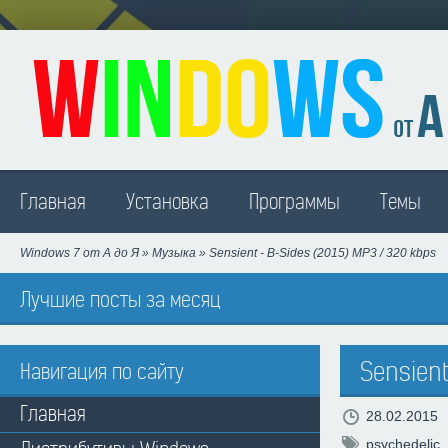
Madison
Главная
Установка
Программы
Темы
Windows 7 от А до Я
»
Музыка
» Sensient - B-Sides (2015) MP3 / 320 kbps
Лучшие посты за месяц
Sensient
Навигация по сайту
Главная
28.02.2015
psychedelic
,