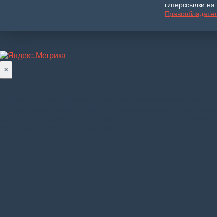
гиперссылки на 
Правообладате
×
Версия PHP на сервере не соответствует минимально
необходимой. Datalife Engine не сможет корректно работать
на данной версии PHP. Версия PHP должна быть не ниже
8.0.0
. Ваша установленная версия 7.1.33