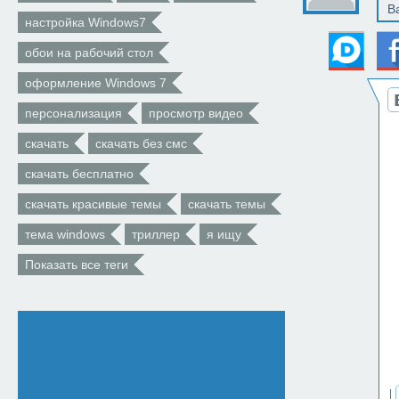
настройка Windows7
обои на рабочий стол
оформление Windows 7
персонализация
просмотр видео
скачать
скачать без смс
скачать бесплатно
скачать красивые темы
скачать темы
тема windows
триллер
я ищу
Показать все теги