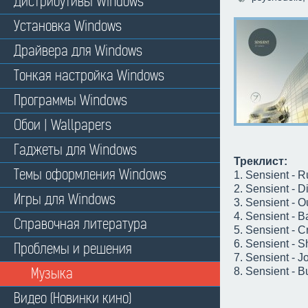
Дистрибутивы Windows
Установка Windows
Драйвера для Windows
Тонкая настройка Windows
Программы Windows
Обои | Wallpapers
Гаджеты для Windows
Треклист:
Темы оформления Windows
1. Sensient - 
2. Sensient - D
Игры для Windows
3. Sensient - O
4. Sensient - 
Справочная литература
5. Sensient - 
6. Sensient - 
Проблемы и решения
7. Sensient - 
Музыка
8. Sensient - B
Видео (Новинки кино)