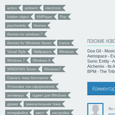
action
ambient
electronic
hidden object
KMPlayer
Pop
psychedelic
themes
themes for windows 7
ПОХОЖИЕ НОВ
themes for Windows Seven
trance
Goa Gil - Musi
Visual Style
Wallpapers
Windows
Aerospace - Ev
Windows 7
Windows 8
Sonic Entity - 
Alchemix - Its 
WINDOWS Seven
Windows7
BPM - The Trib
Скачать тему бесплатно
Установка тем оформления
Комментар
антивирус
гаджет для Windows
драма
замечательная тема
Вы 
интерфейсе
квест
настройка