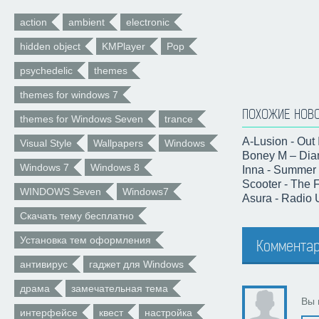
action
ambient
electronic
hidden object
KMPlayer
Pop
psychedelic
themes
themes for windows 7
ПОХОЖИЕ НОВ
themes for Windows Seven
trance
A-Lusion - Out
Visual Style
Wallpapers
Windows
Boney M – Dia
Windows 7
Windows 8
Inna - Summer 
Scooter - The F
WINDOWS Seven
Windows7
Asura - Radio 
Скачать тему бесплатно
Установка тем оформления
Комментар
антивирус
гаджет для Windows
драма
замечательная тема
Вы 
интерфейсе
квест
настройка