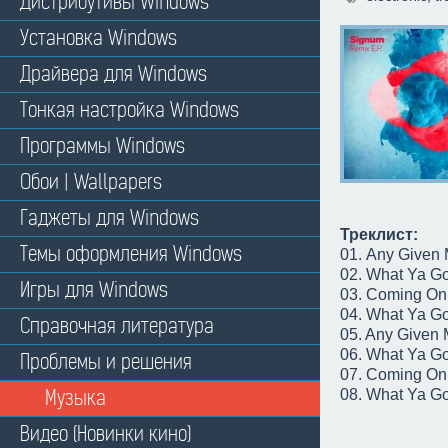
Дистрибутивы Windows
Установка Windows
Драйвера для Windows
Тонкая настройка Windows
Программы Windows
Обои | Wallpapers
Гаджеты для Windows
Треклист:
Темы оформления Windows
01. Any Given 
02. What Ya Go
Игры для Windows
03. Coming On
04. What Ya Go
Справочная литература
05. Any Given
06. What Ya Go
Проблемы и решения
07. Coming On
Музыка
08. What Ya G
Видео (Новинки кино)