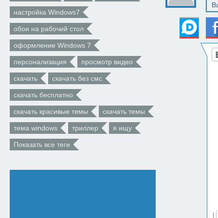
настройка Windows7
обои на рабочий стол
оформление Windows 7
персонализация
просмотр видео
скачать
скачать без смс
скачать бесплатно
скачать красивые темы
скачать темы
тема windows
триллер
я ищу
Показать все теги