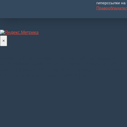
гиперссылки на 
Правообладате
×
Версия PHP на сервере не соответствует минимально
необходимой. Datalife Engine не сможет корректно работать
на данной версии PHP. Версия PHP должна быть не ниже
8.0.0
. Ваша установленная версия 7.1.33