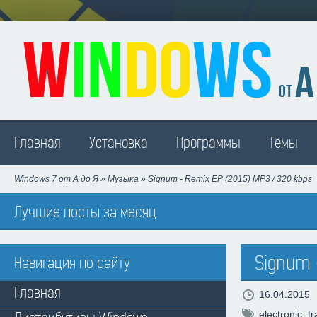
Madison
Главная
Установка
Программы
Темы
Windows 7 от А до Я
»
Музыка
» Signum - Remix EP (2015) MP3 / 320 kbps
Лучшие посты за месяц
Signum -
Навигация по сайту
Главная
16.04.2015
electronic
,
t