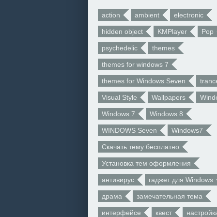
action
ambient
electronic
hidden object
KMPlayer
Pop
psychedelic
themes
themes for windows 7
themes for Windows Seven
tranc
Visual Style
Wallpapers
Wind
Windows 7
Windows 8
WINDOWS Seven
Windows7
Скачать тему бесплатно
Установка тем оформления
антивирус
гаджет для Windows
драма
замечательная тема
интерфейсе
квест
настройк