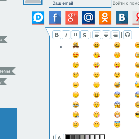
Войти с пом
о
 темы
у