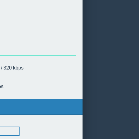
 / 320 kbps
ps