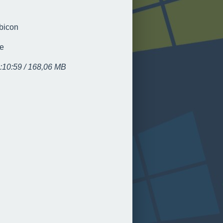
bicon
ce
:10:59 / 168,06 MB