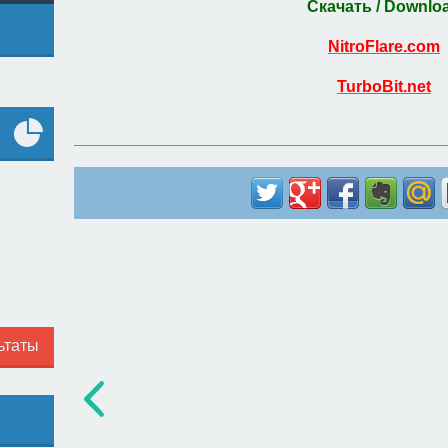
Скачать / Downlo
NitroFlare.com
TurboBit.net
Все
опросы
ьтаты