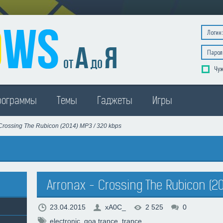
Чуж
рограммы
Темы
Гаджеты
Игры
 Crossing The Rubicon (2014) MP3 / 320 kbps
Arronax - Crossing The Rubicon (2
23.04.2015
xA0C_
2 525
0
electronic
,
goa trance
,
trance