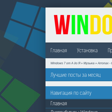
Madison
Главная
Установка
П
Windows 7 от А до Я
»
Музыка
» Arronax -
Лучшие посты за месяц
Навигация по сайту
Главная