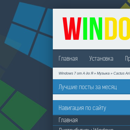
Madison
Главная
Установка
П
Windows 7 от А до Я
»
Музыка
» Cactus Ari
Лучшие посты за месяц
Навигация по сайту
Главная