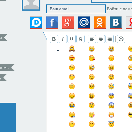
Войти с пом
о
 темы
у