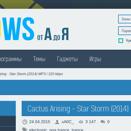
Чуж
рограммы
Темы
Гаджеты
Игры
sing - Star Storm (2014) MP3 / 320 kbps
Cactus Arising - Star Storm (2014)
24.04.2015
xA0C_
3 147
0
electronic
,
goa trance
,
trance