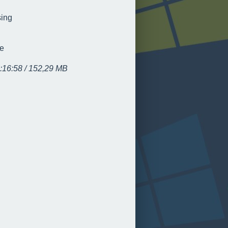
sing
ce
:16:58 / 152,29 MB