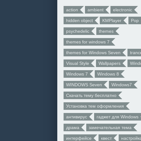
action
ambient
electronic
hidden object
KMPlayer
Pop
psychedelic
themes
themes for windows 7
themes for Windows Seven
tranc
Visual Style
Wallpapers
Wind
Windows 7
Windows 8
WINDOWS Seven
Windows7
Скачать тему бесплатно
Установка тем оформления
антивирус
гаджет для Windows
драма
замечательная тема
интерфейсе
квест
настройк