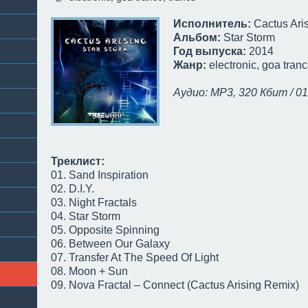
Исполнитель:
Cactus Ari
Альбом:
Star Storm
Год выпуска:
2014
Жанр:
electronic, goa tran
Аудио: MP3, 320 Кбит / 01
Треклист:
01. Sand Inspiration
02. D.I.Y.
03. Night Fractals
04. Star Storm
05. Opposite Spinning
06. Between Our Galaxy
07. Transfer At The Speed Of Light
08. Moon + Sun
09. Nova Fractal – Connect (Cactus Arising Remix)