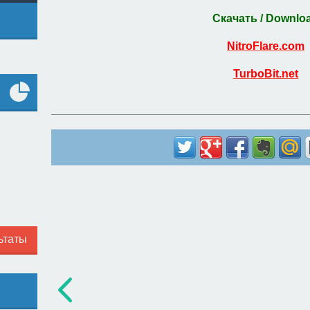
Скачать / Downlo
NitroFlare.com
TurboBit.net
Все
опросы
ьтаты