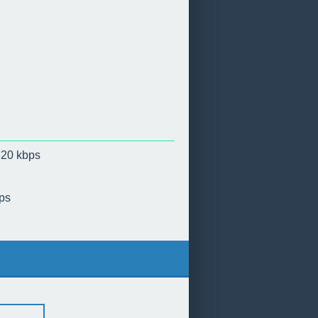
320 kbps
ps