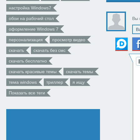
настройка Windows7
обои на рабочий стол
Вы 
оформление Windows 7
персонализация
просмотр видео
скачать
скачать без смс
скачать бесплатно
скачать красивые темы
скачать темы
тема windows
триллер
я ищу
Показать все теги