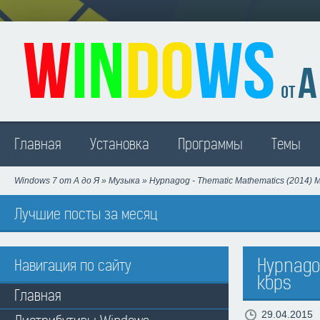
Madison
Главная
Установка
Программы
Темы
Windows 7 от А до Я
»
Музыка
» Hypnagog - Thematic Mathematics (2014) M
Лучшие посты за месяц
Hypnagog
Навигация по сайту
kbps
Главная
29.04.2015