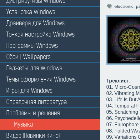
Дистрибутивы Windows
electronic
,
p
Установка Windows
Драйвера для Windows
Тонкая настройка Windows
Программы Windows
Обои | Wallpapers
Гаджеты для Windows
Темы оформления Windows
Треклист:
01. Micro-Cos
Игры для Windows
02. Vibrating 
03. Life Is But
Справочная литература
04. Temporal F
Проблемы и решения
05. Scratching 
06. Psychedeli
Музыка
07. Flurophore
08. Folded Wav
Видео (Новинки кино)
09. Variations