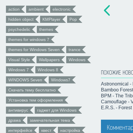
action
ambient
electronic
hidden object
KMPlayer
Pop
psychedelic
themes
themes for windows 7
themes for Windows Seven
trance
Visual Style
Wallpapers
Windows
Windows 7
Windows 8
ПОХОЖИЕ НОВ
WINDOWS Seven
Windows7
Astronomical -
Bamboo Forest 
Скачать тему бесплатно
BPM - The Trib
Установка тем оформления
Camouflage - V
E.R.S. - Fores
антивирус
гаджет для Windows
драма
замечательная тема
Комментар
интерфейсе
квест
настройка