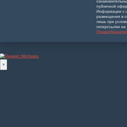
ознакомительны
публичной офер
Информации с 
размещения в с
лишь при услов
гиперссылки на 
Правообладате
×
Версия PHP на сервере не соответствует минимально
необходимой. Datalife Engine не сможет корректно работать
на данной версии PHP. Версия PHP должна быть не ниже
8.0.0
. Ваша установленная версия 7.1.33