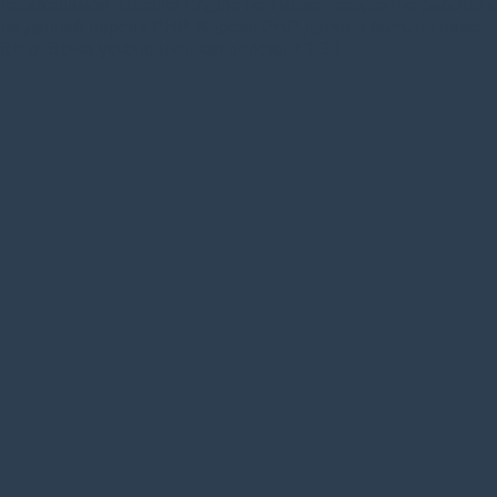
необходимой. Datalife Engine не сможет корректно работать
на данной версии PHP. Версия PHP должна быть не ниже
8.0.0
. Ваша установленная версия 7.1.33