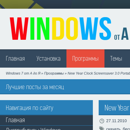
Madison
Главная
Установка
Программы
Темы
Windows 7 от А до Я
»
Программы
» New Year Clock Screensaver 3.0 Porta
Лучшие посты за месяц
New Year
Навигация по сайту
Главная
27.11.2010
скачать
,
бес