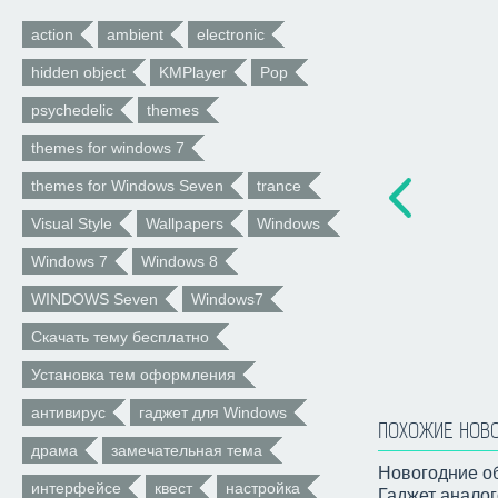
action
ambient
electronic
hidden object
KMPlayer
Pop
psychedelic
themes
themes for windows 7
themes for Windows Seven
trance
Visual Style
Wallpapers
Windows
Windows 7
Windows 8
WINDOWS Seven
Windows7
Скачать тему бесплатно
Установка тем оформления
антивирус
гаджет для Windows
ПОХОЖИЕ НОВ
драма
замечательная тема
Новогодние об
интерфейсе
квест
настройка
Гаджет аналог