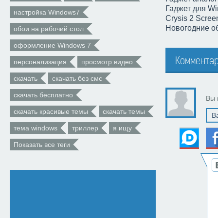
Гаджет для W
настройка Windows7
Crysis 2 Scree
Новогодние об
обои на рабочий стол
оформление Windows 7
Комментар
персонализация
просмотр видео
скачать
скачать без смс
скачать бесплатно
Вы 
скачать красивые темы
скачать темы
тема windows
триллер
я ищу
Показать все теги