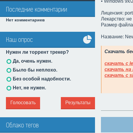
• Windows 9x/
Последние комментарии
Лицензия: port
Лекарство: не
Нет комментариев
Размер файла:
Название: New
Наш опрос
Все
Скачать бес
Нужен ли торрент трекер?
опросы
Да, очень нужен.
скачать с let
скачать на 
Было бы неплохо.
скачать с sh
Без особой надобности.
Нет, не нужен.
Голосовать
Результаты
Облако тегов