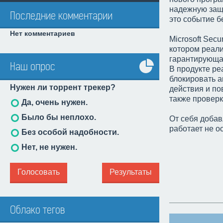
надежную защ
Последние комментарии
это событие б
Нет комментариев
Microsoft Sec
котором реали
гарантирующая
Наш опрос
В продукте р
Все
блокировать 
Нужен ли торрент трекер?
действия и по
опросы
также провер
Да, очень нужен.
Было бы неплохо.
От себя добав
работает не о
Без особой надобности.
Нет, не нужен.
Голосовать
Результаты
Облако тегов