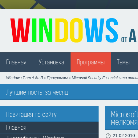
Madison
Главная
Установка
Программы
Темы
Windows 7 от А до Я
»
Программы
» Microsoft Security Essentials или ан
Лучшие посты за месяц
Microsof
Навигация по сайту
мелкомя
Главная
21.02.2010