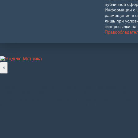
публичной офер
Информации с 
размещения в с
лишь при услов
гиперссылки на 
Правообладате
×
Версия PHP на сервере не соответствует минимально
необходимой. Datalife Engine не сможет корректно работать
на данной версии PHP. Версия PHP должна быть не ниже
8.0.0
. Ваша установленная версия 7.1.33