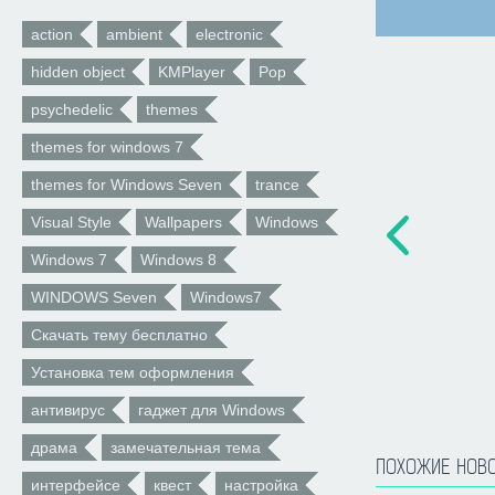
action
ambient
electronic
hidden object
KMPlayer
Pop
psychedelic
themes
themes for windows 7
themes for Windows Seven
trance
Visual Style
Wallpapers
Windows
Windows 7
Windows 8
WINDOWS Seven
Windows7
Скачать тему бесплатно
Установка тем оформления
антивирус
гаджет для Windows
драма
замечательная тема
ПОХОЖИЕ НОВ
интерфейсе
квест
настройка