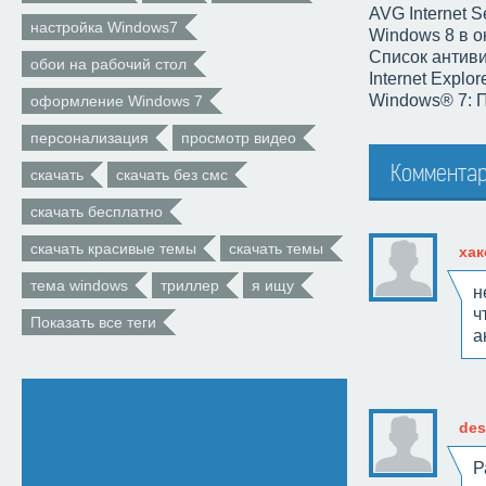
AVG Internet Se
настройка Windows7
Windows 8 в о
Список антиви
обои на рабочий стол
Internet Explo
Windows® 7: П
оформление Windows 7
персонализация
просмотр видео
Коммента
скачать
скачать без смс
скачать бесплатно
скачать красивые темы
скачать темы
хак
тема windows
триллер
я ищу
н
ч
Показать все теги
а
des
Р