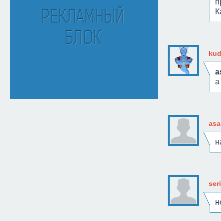
п
К
kud
a
а
as
н
ser
н