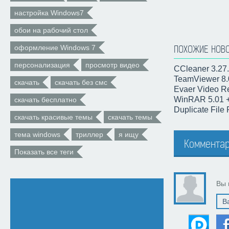
настройка Windows7
обои на рабочий стол
оформление Windows 7
ПОХОЖИЕ НОВ
персонализация
просмотр видео
CCleaner 3.27.
TeamViewer 8.
скачать
скачать без смс
Evaer Video Re
WinRAR 5.01 +
скачать бесплатно
Duplicate File
скачать красивые темы
скачать темы
тема windows
триллер
я ищу
Комментар
Показать все теги
Вы 