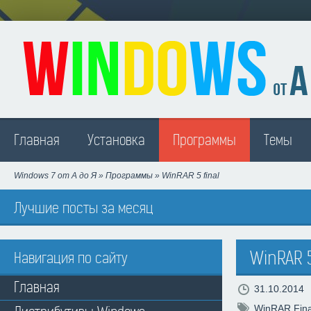
Madison
Главная
Установка
Программы
Темы
Windows 7 от А до Я
»
Программы
» WinRAR 5 final
Лучшие посты за месяц
WinRAR 5
Навигация по сайту
Главная
31.10.2014
WinRAR Fina