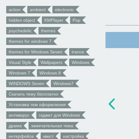
action
ambient
electronic
hidden object
KMPlayer
Pop
psychedelic
themes
themes for windows 7
themes for Windows Seven
trance
Visual Style
Wallpapers
Windows
Windows 7
Windows 8
WINDOWS Seven
Windows7
Скачать тему бесплатно
Установка тем оформления
антивирус
гаджет для Windows
драма
замечательная тема
интерфейсе
квест
настройка