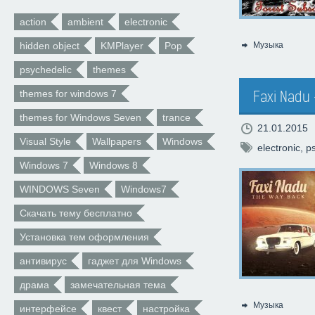
action
ambient
electronic
hidden object
KMPlayer
Pop
Музыка
Категория:
psychedelic
themes
themes for windows 7
Faxi Nadu 
themes for Windows Seven
trance
21.01.2015
Visual Style
Wallpapers
Windows
electronic
,
p
Windows 7
Windows 8
WINDOWS Seven
Windows7
Скачать тему бесплатно
Установка тем оформления
антивирус
гаджет для Windows
драма
замечательная тема
Музыка
интерфейсе
квест
настройка
Категория: