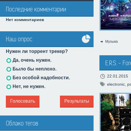
Последние комментарии
Нет комментариев
Наш опрос
Музыка
Категория:
Все
Нужен ли торрент трекер?
опросы
Да, очень нужен.
E.R.S. - F
Было бы неплохо.
22.01.2015
Без особой надобности.
electronic
,
p
Нет, не нужен.
Голосовать
Результаты
Облако тегов