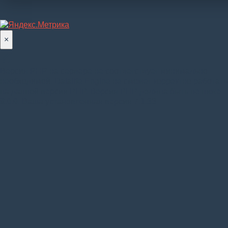
×
Версия PHP на сервере не соответствует минимально
необходимой. Datalife Engine не сможет корректно работать
на данной версии PHP. Версия PHP должна быть не ниже
8.0.0
. Ваша установленная версия 7.1.33