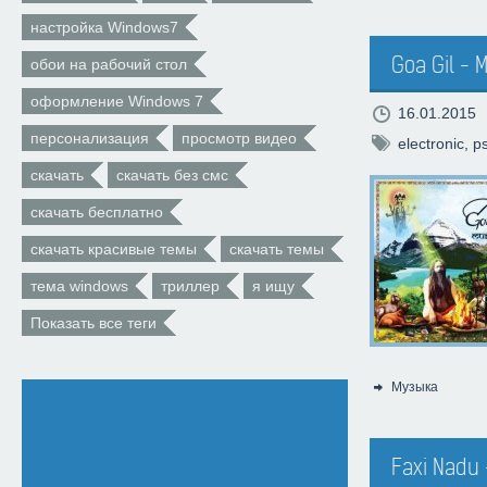
настройка Windows7
Goa Gil - 
обои на рабочий стол
оформление Windows 7
16.01.2015
персонализация
просмотр видео
electronic
,
p
скачать
скачать без смс
скачать бесплатно
скачать красивые темы
скачать темы
тема windows
триллер
я ищу
Показать все теги
Музыка
Категория:
Faxi Nadu 