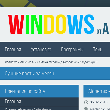
Madison
Главная
Установка
Программы
Темы
Windows 7 от А до Я
»
Облако тегов
»
psychedelic
» Страница 2
Лучшие посты за месяц
Навигация по сайту
Alchemix -
Главная
05.02.2015
electronic
,
p