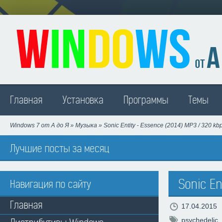
Madison
Главная
Установка
Программы
Темы
Windows 7 от А до Я
»
Музыка
» Sonic Entity - Essence (2014) MP3 / 320 kb
Лучшие посты за месяц
Sonic En
Навигация по сайту
Главная
17.04.2015
psychedelic
,