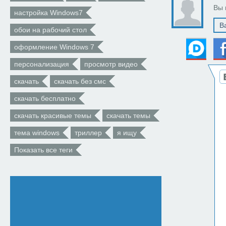
Вы 
настройка Windows7
обои на рабочий стол
оформление Windows 7
персонализация
просмотр видео
скачать
скачать без смс
скачать бесплатно
скачать красивые темы
скачать темы
тема windows
триллер
я ищу
Показать все теги