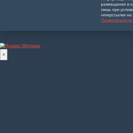
размещения в с
лишь при услов
гиперссылки на 
Правообладате
×
Версия PHP на сервере не соответствует минимально
необходимой. Datalife Engine не сможет корректно работать
на данной версии PHP. Версия PHP должна быть не ниже
8.0.0
. Ваша установленная версия 7.1.33