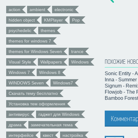
action
ambient
electronic
hidden object
KMPlayer
Pop
psychedelic
themes
themes for windows 7
themes for Windows Seven
trance
ПОХОЖИЕ НОВ
Visual Style
Wallpapers
Windows
Windows 7
Windows 8
Sonic Entity - 
Inna - Summer 
WINDOWS Seven
Windows7
Signum - Remi
Flowjob - The 
Скачать тему бесплатно
Bamboo Forest 
Установка тем оформления
антивирус
гаджет для Windows
Комментар
драма
замечательная тема
интерфейсе
квест
настройка