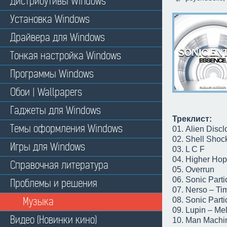
Дистрибутивы Windows
Установка Windows
Драйвера для Windows
Тонкая настройка Windows
Программы Windows
Обои | Wallpapers
Гаджеты для Windows
Треклист:
Темы оформления Windows
01. Alien Discl
02. Shell Shoc
Игры для Windows
03. L C F
04. Higher Ho
Справочная литература
05. Overrun
06. Sonic Parti
Проблемы и решения
07. Nerso – Ti
Музыка
08. Sonic Part
09. Lupin – Me
Видео (Новинки кино)
10. Man Machin