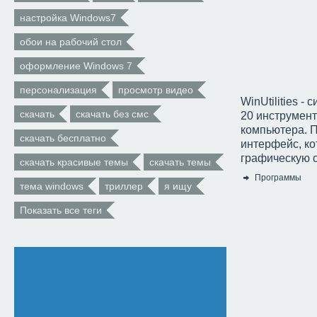
настройка Windows7
обои на рабочий стол
оформление Windows 7
персонализация
просмотр видео
WinUtilities 
скачать
скачать без смс
20 инструмент
компьютера. П
скачать бесплатно
интерфейс, ко
графическую с
скачать красивые темы
скачать темы
Программы
тема windows
триллер
я ищу
Категория:
Показать все теги