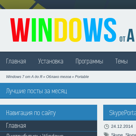
Madison
Главная
Установка
Программы
Темы
Windows 7 от А до Я
»
Облако тегов
» Portable
Лучшие посты за месяц
Навигация по сайту
SkypePorta
Главная
24.12.2014
Skype
,
Skyp