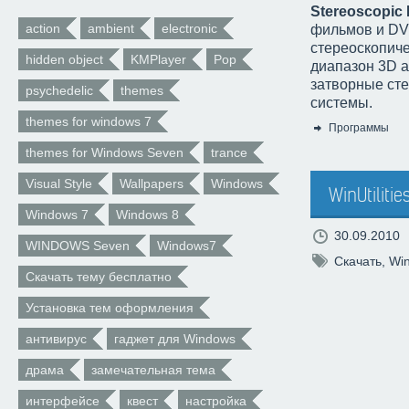
Stereoscopic 
action
ambient
electronic
фильмов и DVD
стереоскопич
hidden object
KMPlayer
Pop
диапазон 3D а
затворные сте
psychedelic
themes
системы.
themes for windows 7
Программы
Категория:
themes for Windows Seven
trance
Visual Style
Wallpapers
Windows
WinUtilitie
Windows 7
Windows 8
30.09.2010
WINDOWS Seven
Windows7
Скачать
,
Win
Скачать тему бесплатно
Установка тем оформления
антивирус
гаджет для Windows
драма
замечательная тема
интерфейсе
квест
настройка