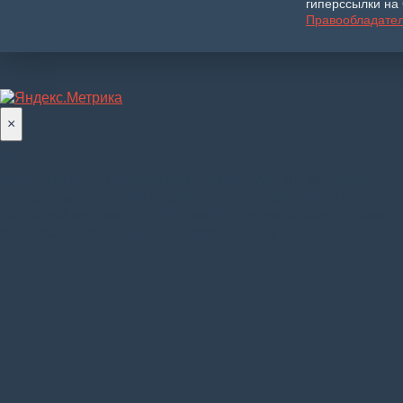
гиперссылки на 
Правообладате
×
Версия PHP на сервере не соответствует минимально
необходимой. Datalife Engine не сможет корректно работать
на данной версии PHP. Версия PHP должна быть не ниже
8.0.0
. Ваша установленная версия 7.1.33