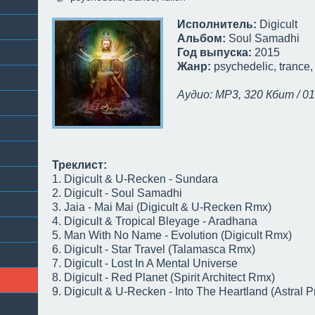
Исполнитель:
Digicult
Альбом:
Soul Samadhi
Год выпуска:
2015
Жанр:
psychedelic, trance, 
Аудио: MP3, 320 Кбит / 01
Треклист:
1. Digicult & U-Recken - Sundara
2. Digicult - Soul Samadhi
3. Jaia - Mai Mai (Digicult & U-Recken Rmx)
4. Digicult & Tropical Bleyage - Aradhana
5. Man With No Name - Evolution (Digicult Rmx)
6. Digicult - Star Travel (Talamasca Rmx)
7. Digicult - Lost In A Mental Universe
8. Digicult - Red Planet (Spirit Architect Rmx)
9. Digicult & U-Recken - Into The Heartland (Astral 