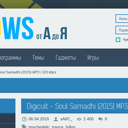
Чуж
рограммы
Темы
Гаджеты
Игры
- Soul Samadhi (2015) MP3 / 320 kbps
Digicult - Soul Samadhi (2015) MP3
06.04.2015
xA0C_
2 400
0
psychedelic
,
trance
,
fullon