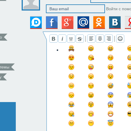
Войти с пом
о
 темы
у