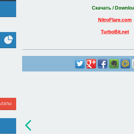
Скачать / Downlo
NitroFlare.com
TurboBit.net
Все
опросы
ьтаты