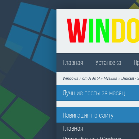
Madison
Главная
Установка
П
Windows 7 от А до Я
»
Музыка
» Digicult 
Лучшие посты за месяц
Навигация по сайту
Главная