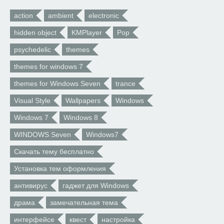
action
ambient
electronic
hidden object
KMPlayer
Pop
psychedelic
themes
themes for windows 7
themes for Windows Seven
trance
Visual Style
Wallpapers
Windows
Windows 7
Windows 8
WINDOWS Seven
Windows7
Скачать тему бесплатно
Установка тем оформления
антивирус
гаджет для Windows
драма
замечательная тема
интерфейсе
квест
настройка