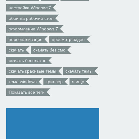
настройка Windows7
обои на рабочий стол
оформление Windows 7
персонализация
просмотр видео
скачать
скачать без смс
скачать бесплатно
скачать красивые темы
скачать темы
тема windows
триллер
я ищу
Показать все теги