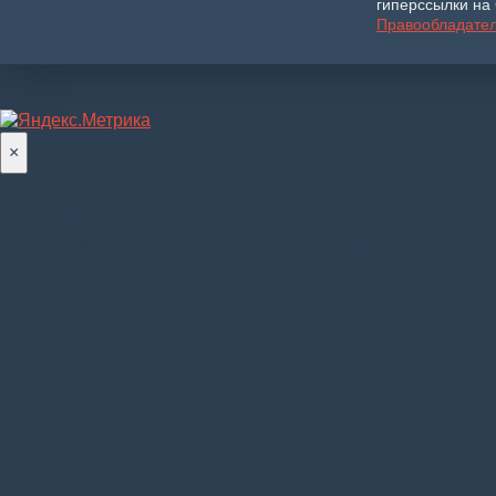
гиперссылки на 
Правообладате
×
Версия PHP на сервере не соответствует минимально
необходимой. Datalife Engine не сможет корректно работать
на данной версии PHP. Версия PHP должна быть не ниже
8.0.0
. Ваша установленная версия 7.1.33