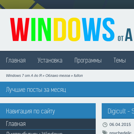
Madison
Главная
Установка
Программы
Темы
Windows 7 от А до Я
»
Облако тегов
» fullon
Лучшие посты за месяц
Навигация по сайту
Digicult -
Главная
06.04.2015
psychedelic
,