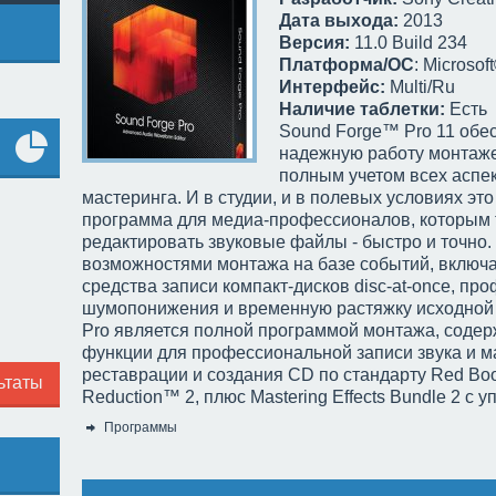
Дата выхода:
2013
Версия:
11.0 Build 234
Платформа/ОС
: Microso
Интерфейс:
Multi/Ru
Наличие таблетки:
Есть
Sound Forge™ Pro 11 обе
надежную работу монтаже
Все
полным учетом всех аспек
мастеринга. И в студии, и в полевых условиях эт
опросы
программа для медиа-профессионалов, которым т
редактировать звуковые файлы - быстро и точно
возможностями монтажа на базе событий, вклю
средства записи компакт-дисков disc-at-once, п
шумопонижения и временную растяжку исходной
Pro является полной программой монтажа, соде
функции для профессиональной записи звука и ма
реставрации и создания CD по стандарту Red Bo
ьтаты
Reduction™ 2, плюс Mastering Effects Bundle 2 с 
Программы
Категория: