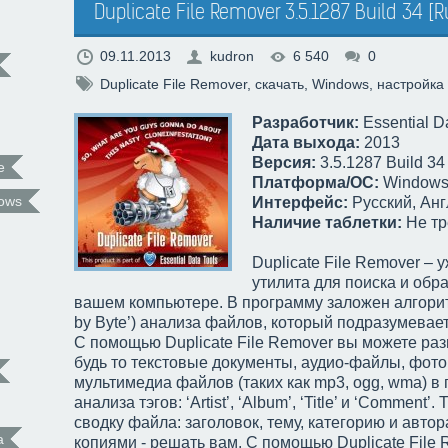
Duplicate File Remover 3.5.1287 Build 34 [
09.11.2013
kudron
6 540
0
Duplicate File Remover
,
скачать
,
Windows
,
настройка
Разработчик:
Essential D
Дата выхода:
2013
Версия:
3.5.1287 Build 34
e
Платформа/ОС:
Windows®
ows
Интерфейс:
Русский, Анг
Наличие таблетки:
Не тр
Duplicate File Remover –
утилита для поиска и обр
вашем компьютере. В программу заложен алгорит
by Byte’) анализа файлов, который подразумевае
С помощью Duplicate File Remover вы можете ра
будь то текстовые документы, аудио-файлы, фот
мультимедиа файлов (таких как mp3, ogg, wma) в
анализа тэгов: ‘Artist’, ‘Album’, ‘Title’ и ‘Comment
сводку файла: заголовок, тему, категорию и авто
а
копиями - решать вам. С помощью Duplicate File