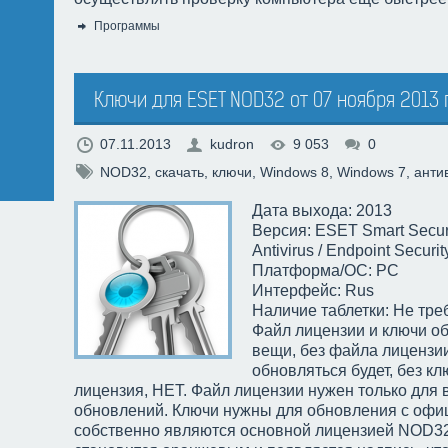
Программы
Категория:
Ключи для ESET NOD32 от 07 ноября 2013 
07.11.2013
kudron
9 053
0
NOD32
,
скачать
,
ключи
,
Windows 8
,
Windows 7
,
анти
Дата выхода: 2013
Версия: ESET Smart Securit
Antivirus / Endpoint Securit
Платформа/ОС: РС
Интерфейс: Rus
Наличие таблетки: Не тре
Файл лицензии и ключи о
вещи, без файла лицензи
обновляться будет, без кл
лицензия, НЕТ. Файл лицензии нужен только для 
обновлений. Ключи нужны для обновления с офиц
собственно являются основной лицензией NOD32.