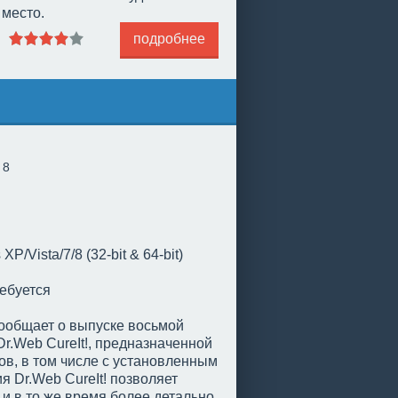
 место.
подробнее
 8
P/Vista/7/8 (32-bit & 64-bit)
ебуется
ообщает о выпуске восьмой
r.Web CureIt!, предназначенной
ов, в том числе с установленным
я Dr.Web CureIt! позволяет
и в то же время более детально.