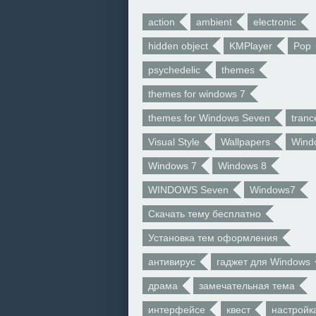
action
ambient
electronic
hidden object
KMPlayer
Pop
psychedelic
themes
themes for windows 7
themes for Windows Seven
tranc
Visual Style
Wallpapers
Wind
Windows 7
Windows 8
WINDOWS Seven
Windows7
Скачать тему бесплатно
Установка тем оформления
антивирус
гаджет для Windows
драма
замечательная тема
интерфейсе
квест
настройк