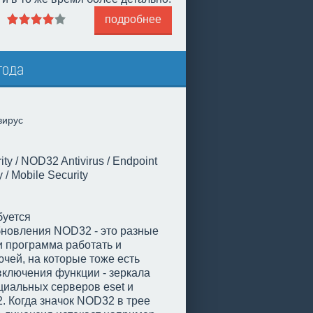
подробнее
года
вирус
y / NOD32 Antivirus / Endpoint
y / Mobile Security
буется
бновления NOD32 - это разные
и программа работать и
ючей, на которые тоже есть
включения функции - зеркала
иальных серверов eset и
 Когда значок NOD32 в трее