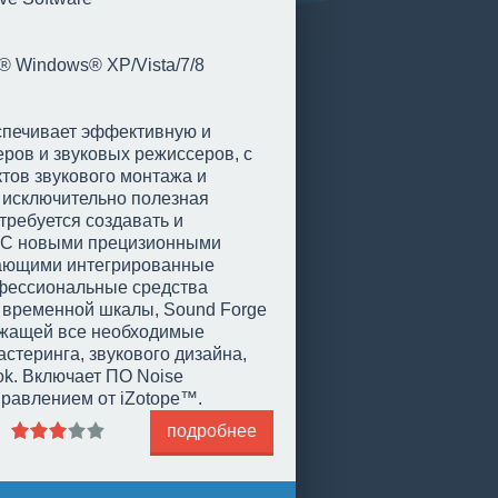
ft® Windows® XP/Vista/7/8
спечивает эффективную и
ров и звуковых режиссеров, с
тов звукового монтажа и
о исключительно полезная
ребуется создавать и
. С новыми прецизионными
чающими интегрированные
рофессиональные средства
 временной шкалы, Sound Forge
ржащей все необходимые
стеринга, звукового дизайна,
ok. Включает ПО Noise
управлением от iZotope™.
подробнее