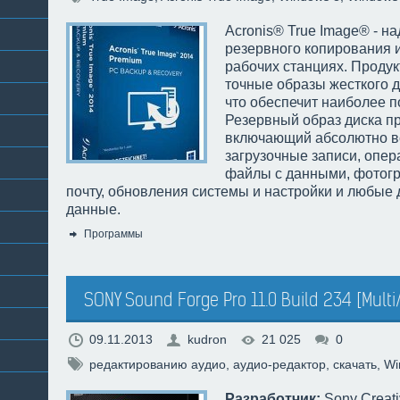
Acronis® True Image® - н
резервного копирования 
рабочих станциях. Продук
точные образы жесткого 
что обеспечит наиболее 
Резервный образ диска п
включающий абсолютно вс
загрузочные записи, опер
файлы с данными, фотог
почту, обновления системы и настройки и любые 
данные.
Программы
Категория:
SONY Sound Forge Pro 11.0 Build 234 [Multi
09.11.2013
kudron
21 025
0
редактированию аудио
,
аудио-редактор
,
скачать
,
Wi
Разработчик:
Sony Creati