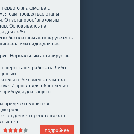
я первого знакомства с
м, я сам прошел все этапы
. От установок "знакомым
тов. Основываясь на
ы для себя:
бом бесплатном антивирусе есть
кционала или надоедливые
ирус. Нормальный антивирус не
но перестанет работать. Либо
ицензии.
оятельно, без вмешательства
dows 7 просят для обновления
е приблуды для защиты
им придется смириться.
щую роль.
.е. он должен препятствовать
мпьютер.
подробнее