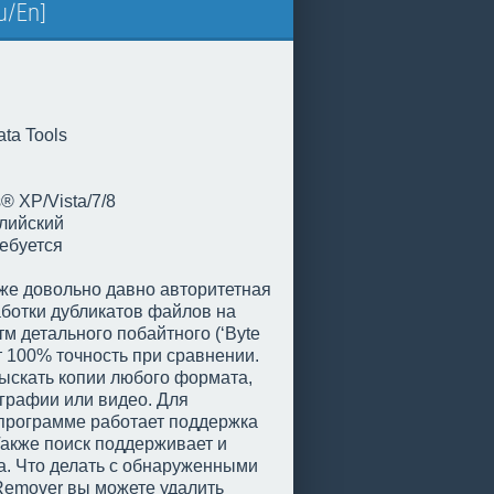
Ru/En]
ata Tools
 XP/Vista/7/8
лийский
ебуется
 уже довольно давно авторитетная
аботки дубликатов файлов на
м детального побайтного (‘Byte
т 100% точность при сравнении.
зыскать копии любого формата,
ографии или видео. Для
 программе работает поддержка
’. Также поиск поддерживает и
ра. Что делать с обнаруженными
 Remover вы можете удалить