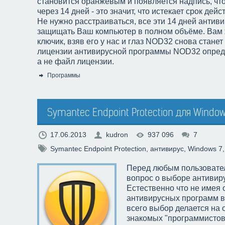
становится оранжевым и появляется надпись, чт
через 14 дней - это значит, что истекает срок де
Не нужно расстраиваться, все эти 14 дней антиви
защищать Ваш компьютер в полном объёме. Вам 
ключик, взяв его у нас и глаз NOD32 снова станет
лицензии антивирусной программы NOD32 опред
а не файл лицензии.
Программы
Категория:
Symantec Endpoint Protection для Window
17.06.2013
kudron
937 096
7
Symantec Endpoint Protection
,
антивирус
,
Windows 7
Перед любым пользовател
вопрос о выборе антивиру
Естественно что не имея 
антивирусных программ в
всего выбор делается на
знакомых "программистов"