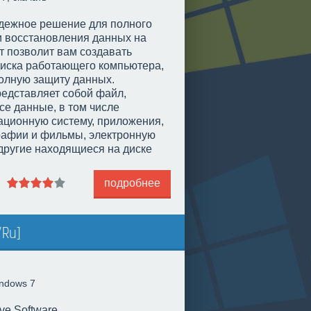
адежное решение для полного
и восстановления данных на
т позволит вам создавать
диска работающего компьютера,
полную защиту данных.
редставляет собой файл,
е данные, в том числе
ационную систему, приложения,
рафии и фильмы, электронную
другие находящиеся на диске
подробнее
/Ru]
ndows 7
ve Software