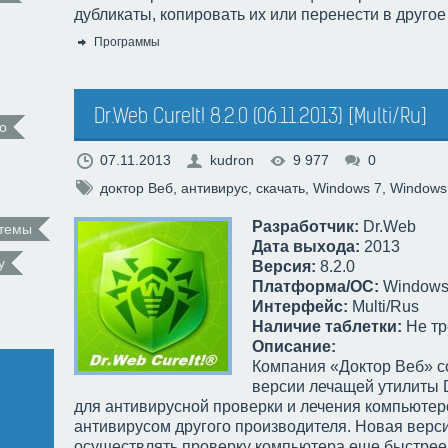
дубликаты, копировать их или перенести в другое
Программы
Категория:
Dr.Web CureIt! 8.2.0 (06.11.2013) [Multi/Ru]
о
07.11.2013
kudron
9 977
0
доктор Веб
,
антивирус
,
скачать
,
Windows 7
,
Windows
Разработчик:
Dr.Web
 темы
Дата выхода:
2013
у
Версия:
8.2.0
Платформа/ОС:
Windows X
Интерфейс:
Multi/Rus
Наличие таблетки:
Не тр
Описание:
Компания «Доктор Веб» с
версии лечащей утилиты D
для антивирусной проверки и лечения компьютер
антивирусом другого производителя. Новая верси
осуществлять проверку компьютера еще быстрее 