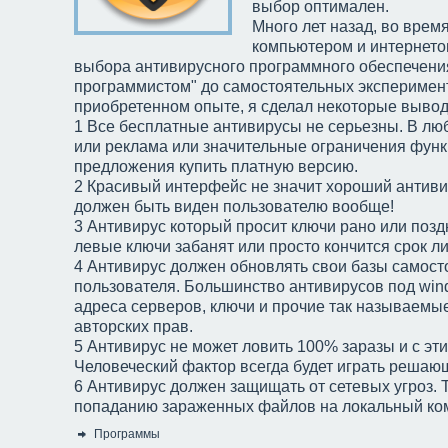
выбор оптимален.
Много лет назад, во врем
компьютером и интернето
выбора антивирусного программного обеспечения
программистом" до самостоятельных эксперимен
приобретенном опыте, я сделал некоторые вывод
1 Все бесплатные антивирусы не серьезны. В лю
или реклама или значительные ограничения фун
предложения купить платную версию.
2 Красивый интерфейс не значит хороший антив
должен быть виден пользователю вообще!
3 Антивирус который просит ключи рано или позд
левые ключи забанят или просто кончится срок л
4 Антивирус должен обновлять свои базы самост
пользователя. Большинство антивирусов под win
адреса серверов, ключи и прочие так называемы
авторcких прав.
5 Антивирус не может ловить 100% заразы и с эт
Человеческий фактор всегда будет играть решаю
6 Антивирус должен защищать от сетевых угроз. Т
попаданию зараженных файлов на локальный ко
Программы
Категория: