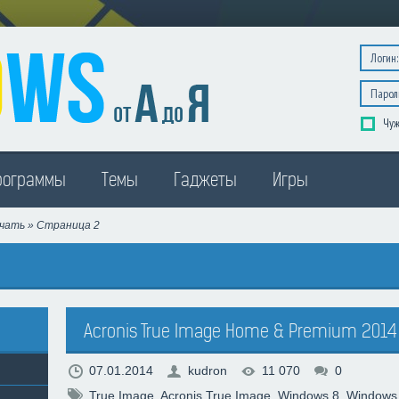
Чуж
рограммы
Темы
Гаджеты
Игры
ачать
» Страница 2
Acronis True Image Home & Premium 2014 
07.01.2014
kudron
11 070
0
True Image
,
Acronis True Image
,
Windows 8
,
Windows