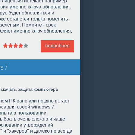
о лицензия истекает например
йствия именно ключа обновления.
рус будет обновляться и
же останется только поменять
 зелёным. Помните - срок
еляет именно ключ обновления,
подробнее
s 7
,
скачать
,
защита компьютера
ем ПК рано или поздно встает
са для своей windows 7.
опыта в пользовании
ыбрать очень сложно и чаще
 основании утверждений
 и "хакеров" и далеко не всегда