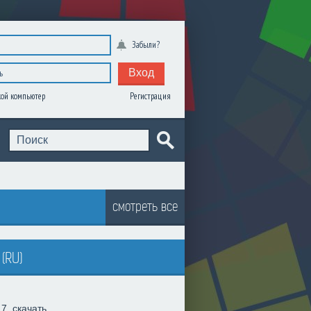
Забыли?
Вход
Регистрация
ой компьютер
смотреть все
(RU)
 7
,
скачать