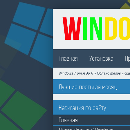
Madison
Главная
Установка
П
Windows 7 от А до Я
»
Облако тегов
»
ск
Лучшие посты за месяц
Навигация по сайту
Главная