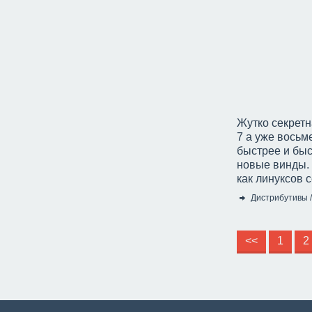
Жутко секретн
7 а уже восьм
быстрее и быс
новые винды. 
как линуксов с
Дистрибутивы
Категория:
<<
1
2