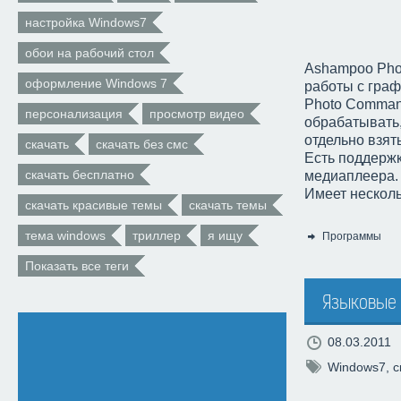
настройка Windows7
обои на рабочий стол
Ashampoo Pho
оформление Windows 7
работы с гра
Photo Comman
персонализация
просмотр видео
обрабатывать,
отдельно взят
скачать
скачать без смс
Есть поддерж
скачать бесплатно
медиаплеера.
Имеет несколь
скачать красивые темы
скачать темы
тема windows
триллер
я ищу
Программы
Категория:
Показать все теги
Языковые 
08.03.2011
Windows7
,
с