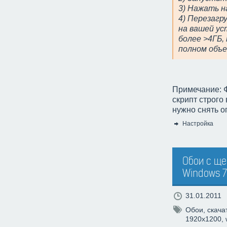
3) Нажать на
4) Перезагр
на вашей ус
более >4ГБ,
полном объе
Примечание: Ф
скрипт строго
нужно снять о
Настройка
Категория:
Обои с ще
Windows 7
31.01.2011
Обои
,
скача
1920х1200
,