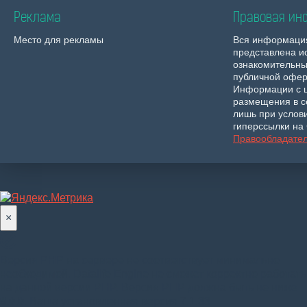
Реклама
Правовая ин
Место для рекламы
Вся информаци
представлена и
ознакомительны
публичной офер
Информации с 
размещения в с
лишь при услов
гиперссылки на 
Правообладате
×
Версия PHP на сервере не соответствует минимально
необходимой. Datalife Engine не сможет корректно работать
на данной версии PHP. Версия PHP должна быть не ниже
8.0.0
. Ваша установленная версия 7.1.33