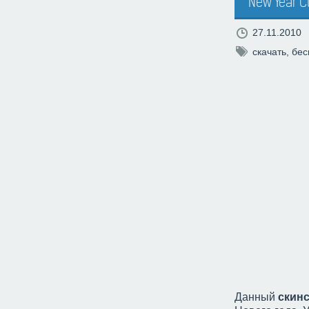
New Year C
27.11.2010
скачать
,
бес
Данный
скин