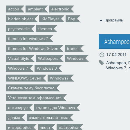
action
ambient
electronic
hidden object
KMPlayer
Pop
Программы
Категория:
psychedelic
themes
themes for windows 7
Ashampoo 
themes for Windows Seven
trance
17.04.2011
Visual Style
Wallpapers
Windows
Ashampoo
,
Windows 7
,
Windows 7
Windows 8
WINDOWS Seven
Windows7
Скачать тему бесплатно
Установка тем оформления
антивирус
гаджет для Windows
драма
замечательная тема
интерфейсе
квест
настройка