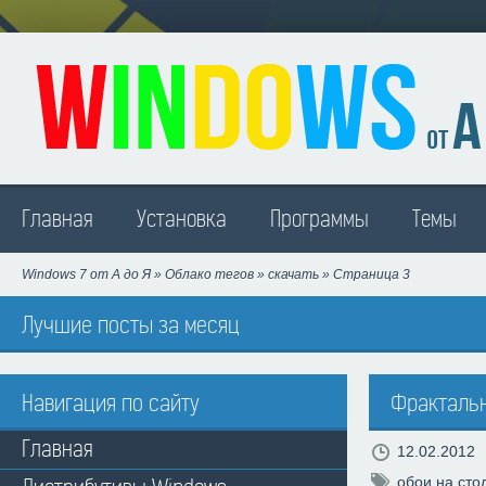
Madison
Главная
Установка
Программы
Темы
Windows 7 от А до Я
»
Облако тегов
»
скачать
» Страница 3
Лучшие посты за месяц
Навигация по сайту
Фрактальны
Главная
12.02.2012
обои на сто