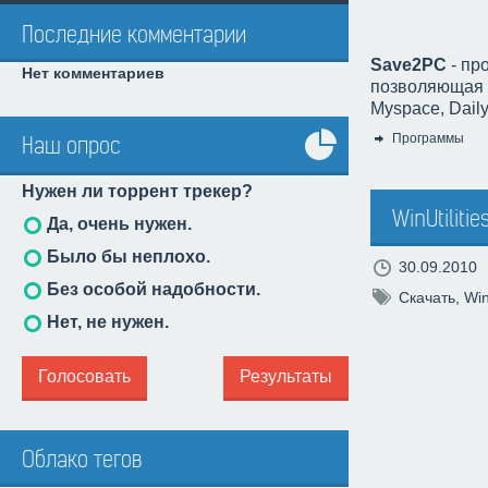
Последние комментарии
Save2PC
- пр
Нет комментариев
позволяющая с
Myspace, Dail
Программы
Наш опрос
Категория:
Все
Нужен ли торрент трекер?
опросы
WinUtilitie
Да, очень нужен.
Было бы неплохо.
30.09.2010
Без особой надобности.
Скачать
,
Win
Нет, не нужен.
Голосовать
Результаты
Облако тегов