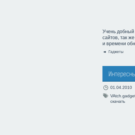
Учень добный 
сайтов, так ж
и времени обн
Гаджеты
Категория:
Интересны
01.04.2010
VAtch.gadge
скачать