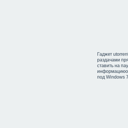
Гаджет utorre
раздачами пря
ставить на па
информациюо е
под Windows 7