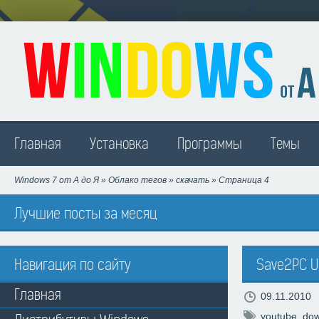
Madison
Главная
Установка
Программы
Темы
Windows 7 от А до Я
»
Облако тегов
»
скачать
» Страница 4
Лучшие посты за месяц
Навигация по сайту
Save2PC Ul
Главная
09.11.2010
youtube
,
dow