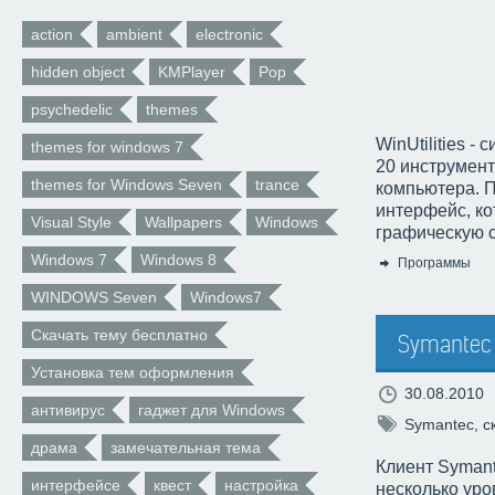
action
ambient
electronic
hidden object
KMPlayer
Pop
psychedelic
themes
WinUtilities 
themes for windows 7
20 инструмент
themes for Windows Seven
trance
компьютера. П
интерфейс, ко
Visual Style
Wallpapers
Windows
графическую с
Windows 7
Windows 8
Программы
Категория:
WINDOWS Seven
Windows7
Скачать тему бесплатно
Symantec 
Установка тем оформления
30.08.2010
антивирус
гаджет для Windows
Symantec
,
с
драма
замечательная тема
Клиент Symante
интерфейсе
квест
настройка
несколько уро