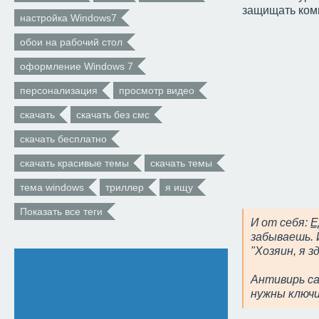
защищать комп
настройка Windows7
обои на рабочий стол
оформление Windows 7
персонализация
просмотр видео
скачать
скачать без смс
скачать бесплатно
скачать красивые темы
скачать темы
тема windows
триллер
я ищу
Показать все теги
И от себя:
Е
забываешь. 
"Хозяин, я з
Антивирь са
нужны ключи