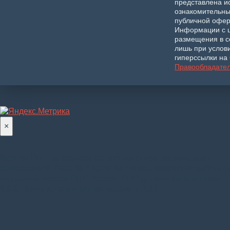
представлена и
ознакомительны
публичной офер
Информации с 
размещения в с
лишь при услов
гиперссылки на 
Правообладате
×
Версия PHP на сервере не соответствует минимально
необходимой. Datalife Engine не сможет корректно работать
на данной версии PHP. Версия PHP должна быть не ниже
8.0.0
. Ваша установленная версия 7.1.33